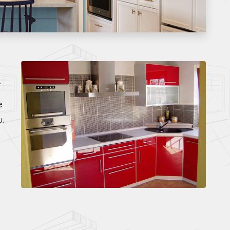
.
e
.