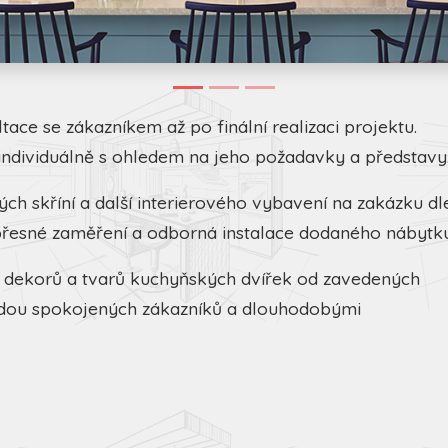
tace se zákazníkem až po finální realizaci projektu.
ndividuálně s ohledem na jeho požadavky a představy
ch skříní a další interierového vybavení na zakázku dl
přesné zaměření a odborná instalace dodaného nábytku
í dekorů a tvarů kuchyňských dvířek od zavedených
řadou spokojených zákazníků a dlouhodobými